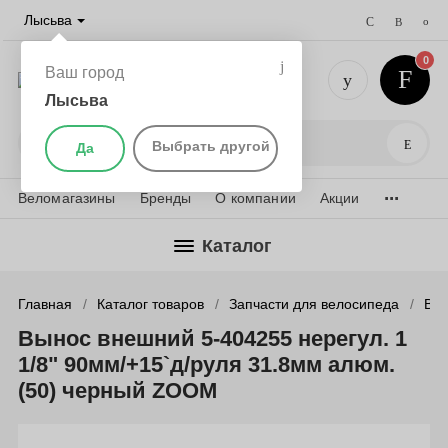
Лысьва
0
Ваш город
Лысьва
+7 (901) 
Поис
Выбрать другой
Да
...
Веломагазины
Бренды
О компании
Акции
Каталог
Главная
Каталог товаров
Запчасти для велосипеда
Вын
Вынос внешний 5-404255 нерегул. 1
1/8" 90мм/+15`д/руля 31.8мм алюм.
(50) черный ZOOM