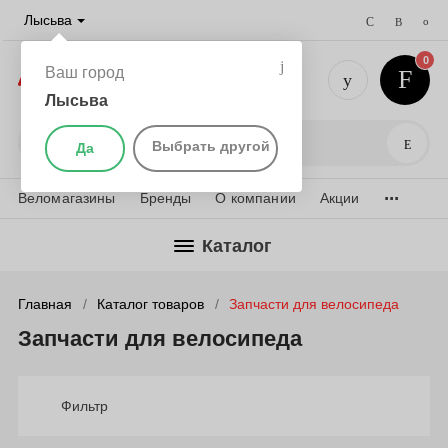
Лысьва
0
Ваш город
Лысьва
+7 (901) 
Поис
Выбрать другой
Да
...
Веломагазины
Бренды
О компании
Акции
Каталог
Главная
Каталог товаров
Запчасти для велосипеда
Запчасти для велосипеда
Фильтр