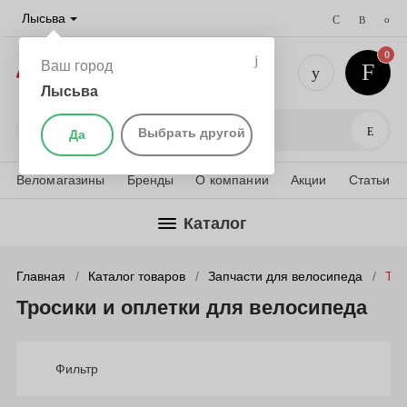
Лысьва
0
Ваш город
Лысьва
+7 (901) 
Поис
Выбрать другой
Да
Веломагазины
Бренды
О компании
Акции
Статьи
Каталог
Главная
Каталог товаров
Запчасти для велосипеда
Тро
Тросики и оплетки для велосипеда
Фильтр