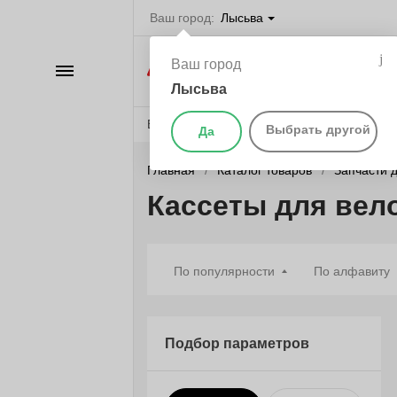
Ваш город:
Лысьва
Велосипеды в Л
Ваш город
Каталог
самокаты, бегов
запчасти
Лысьва
Веломагазины
Бренды
О компании
Выбрать другой
Да
Главная
Каталог товаров
Запчасти 
Кассеты для вел
По популярности
По алфавиту
Подбор параметров