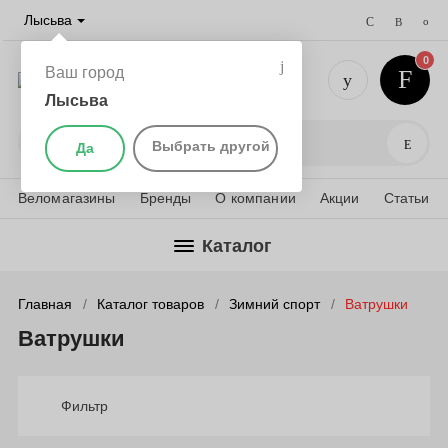
Лысьва
0
Ваш город
Лысьва
+7 (901) 
Поис
Выбрать другой
Да
Веломагазины
Бренды
О компании
Акции
Статьи
Каталог
Главная
Каталог товаров
Зимний спорт
Ватрушки
Ватрушки
Фильтр