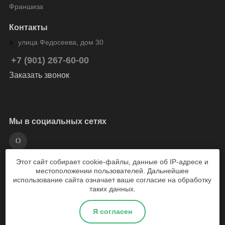
Франшиза
Контакты
улица Федосеева, дом 30
+7 (901) 267-60-00
Заказать звонок
Мы в социальных сетях
Этот сайт собирает cookie-файлы, данные об IP-адресе и
разработка сайта Weboil
местоположении пользователей. Дальнейшее
использование сайта означает ваше согласие на обработку
таких данных.
2026 © Веломарка - магазин велосипедов Лысьва
Я согласен
Политика конфиденциальности