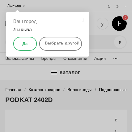
Лысьва
0
Ваш город
Лысьва
+7 (901) 
Поис
Выбрать другой
Да
...
Веломагазины
Бренды
О компании
Акции
Каталог
Главная
Каталог товаров
Велосипеды
Подростковые в
PODKAT 2402D