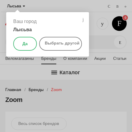
Лысьва
0
Ваш город
Лысьва
+7 (901) 
Поис
Выбрать другой
Да
Веломагазины
Бренды
О компании
Акции
Статьи
Каталог
Главная
Бренды
Zoom
Zoom
Весь список брендов