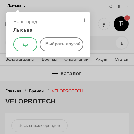
Лысьва
0
Ваш город
Лысьва
+7 (901) 
Поис
Выбрать другой
Да
Веломагазины
Бренды
О компании
Акции
Статьи
Каталог
Главная
Бренды
VELOPROTECH
VELOPROTECH
Весь список брендов