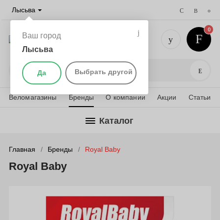
Лысьва
0
Ваш город
Лысьва
+7 (901) 
Поис
Выбрать другой
Да
Веломагазины
Бренды
О компании
Акции
Статьи
Каталог
Главная
Бренды
Royal Baby
Royal Baby