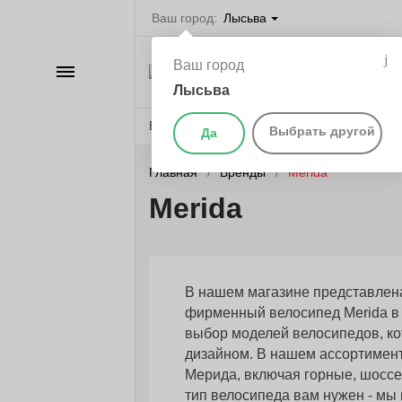
Ваш город:
Лысьва
Велосипеды в Л
Ваш город
Каталог
самокаты, бегов
запчасти
Лысьва
Веломагазины
Бренды
О компании
Выбрать другой
Да
Главная
Бренды
Merida
Merida
В нашем магазине представлена
фирменный велосипед Merida в 
выбор моделей велосипедов, к
дизайном. В нашем ассортимент
Мерида, включая горные, шоссей
тип велосипеда вам нужен - мы