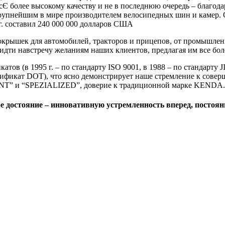
 более высокому качеству и не в последнюю очередь – благода
рупнейшим в мире производителем велосипедных шин и камер. О
 г. составил 240 000 000 долларов США
окрышек для автомобилей, тракторов и прицепов, от промышлен
идти навстречу желаниям наших клиентов, предлагая им все бол
 (в 1995 г. – по стандарту ISO 9001, в 1988 – по стандарту JIS
тификат DOT), что ясно демонстрирует наше стремление к соверш
GIANT” и “SPEZIALIZED”, доверие к традиционной марке KENDA.
е достояние – инновативную устремленность вперед, постоя