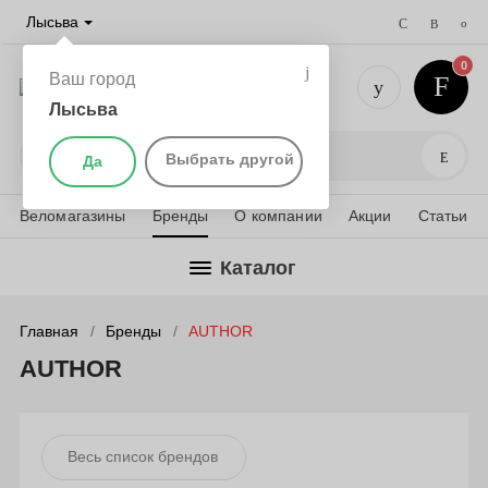
Лысьва
0
Ваш город
Лысьва
+7 (901) 
Поис
Выбрать другой
Да
Веломагазины
Бренды
О компании
Акции
Статьи
Каталог
Главная
Бренды
AUTHOR
AUTHOR
Весь список брендов